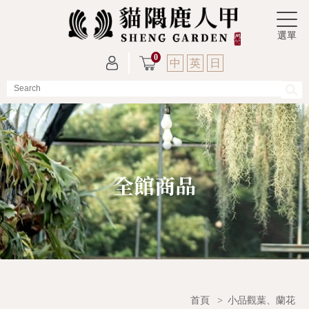
0
中
英
日
全館商品
首頁
>
小品觀葉、蘭花