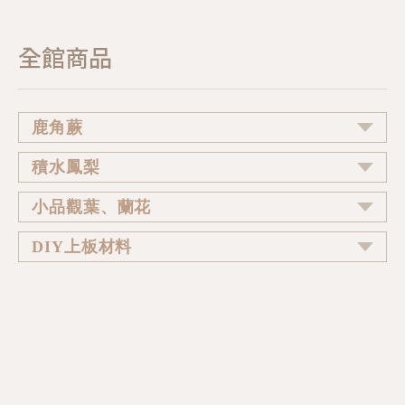
全館商品
鹿角蕨
積水鳳梨
小品觀葉、蘭花
DIY上板材料