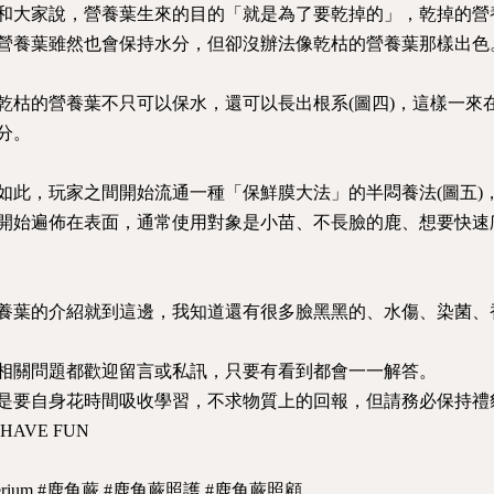
和大家說，營養葉生來的目的「就是為了要乾掉的」，乾掉的營
營養葉雖然也會保持水分，但卻沒辦法像乾枯的營養葉那樣出色
乾枯的營養葉不只可以保水，還可以長出根系(圖四)，這樣一來
分。
如此，玩家之間開始流通一種「保鮮膜大法」的半悶養法(圖五)
開始遍佈在表面，通常使用對象是小苗、不長臉的鹿、想要快速
養葉的介紹就到這邊，我知道還有很多臉黑黑的、水傷、染菌、
相關問題都歡迎留言或私訊，只要有看到都會一一解答。
是要自身花時間吸收學習，不求物質上的回報，但請務必保持禮
HAVE FUN
tycerium #鹿角蕨 #鹿角蕨照護 #鹿角蕨照顧