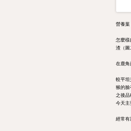
營養葉
怎麼樣
渣（圖
在鹿角
較平坦
猴的臉
之後品
今天主
經常有