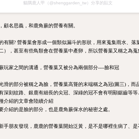
貓隅鹿人甲（@shenggarden_tw）分享的貼文
，顧名思義，和鹿角蕨的營養有關。
的有關? 營養葉會形成一個類似漏斗的形狀，用來蒐集雨水、落
二），甚至有些鳥類會在營養葉中產卵，所以營養葉又稱之為蒐
蕨玩家之間的溝通，營養葉又被分為兩個部分----臉和冠
光滑的部分被稱之為臉，營養葉高聳的末端稱之為冠(圖三)，而
有深刻紋路、銀鹿有細長的尖冠、深綠的冠不會有明顯鋸齒等等....
種介紹的文章會陸續介紹
要介紹的是臉的部分，也是鹿角蕨保水的秘密之處。
新手朋友發現，鹿鹿的營養葉開始泛黃，是不是哪裡生病了、是