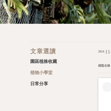
文章選讀
11
2024-
園區植株收藏
標題名稱 
植物小學堂
日常分享