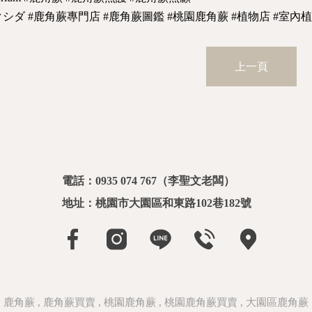
クシダ #鹿角蕨專門店 #鹿角蕨圖鑑 #桃園鹿角蕨 #植物店 #室內植
上一頁
電話：0935 074 767
地址：桃園市大園區和東路102巷182號
鹿角蕨
鹿角蕨買賣
桃園鹿角蕨
桃園鹿角蕨買賣
大園區鹿角蕨