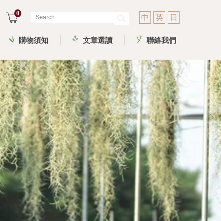
0
中
英
日
購物須知
文章選讀
聯絡我們