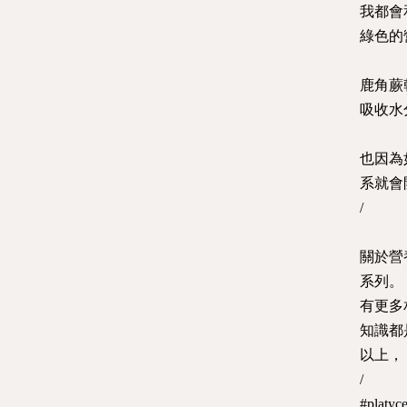
我都會
綠色的
鹿角蕨
吸收水
也因為
系就會
/
關於營
系列。
有更多
知識都
以上， 
/
#pla